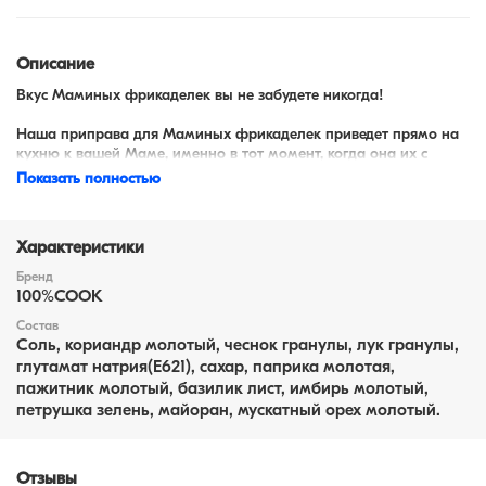
Описание
Вкус Маминых фрикаделек вы не забудете никогда!
Наша приправа для Маминых фрикаделек приведет прямо на
кухню к вашей Маме, именно в тот момент, когда она их с
удовольствием готовит!
Показать полностью
Характеристики
Бренд
100%COOK
Состав
Соль, кориандр молотый, чеснок гранулы, лук гранулы,
глутамат натрия(Е621), сахар, паприка молотая,
пажитник молотый, базилик лист, имбирь молотый,
петрушка зелень, майоран, мускатный орех молотый.
Отзывы