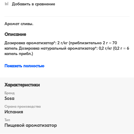
Добавить в сравнение
Аромат сливы.
Описание
Дозировка ароматизатор*: 2 г/кг (приблизительно 2 г = 70
капель Дозировка натуральный ароматизатор*: 0,2 г/кг (0,2 г = 6
капель прибл.)
*Количество капель в зависимости от средней плотности всего
Показать полностью
аромата Sosa Ingredients. В целом, натуральные ароматы
имеют более высокую плотность.
Характеристики
Бренд
Sosa
Страна производства
Испания
Тип
Пищевой ароматизатор