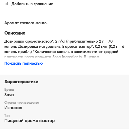
Добавить в сравнение
Аромат спелого манго.
Описание
Дозировка ароматизатор*: 2 г/кг (приблизительно 2 г = 70
капель Дозировка натуральный ароматизатор*: 0,2 г/кг (0,2 г = 6
капель прибл.) *Количество капель в зависимости от средней
плотности всего аромата Sosa Ingredients. В целом,
натуральные ароматы имеют более высокую плотность.
Показать полностью
Характеристики
Бренд
Sosa
Страна производства
Испания
Тип
Пищевой ароматизатор